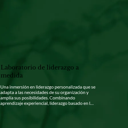
Laboratorio de liderazgo a
medida
Una inmersión en liderazgo personalizada que se 
adapta a las necesidades de su organización y 
amplía sus posibilidades. Combinando 
aprendizaje experiencial, liderazgo basado en la 
atención plena y coaching estratégico, el 
Laboratorio de Liderazgo empodera a los 
equipos para afrontar la complejidad con 
claridad y valentía. Cada módulo está diseñado 