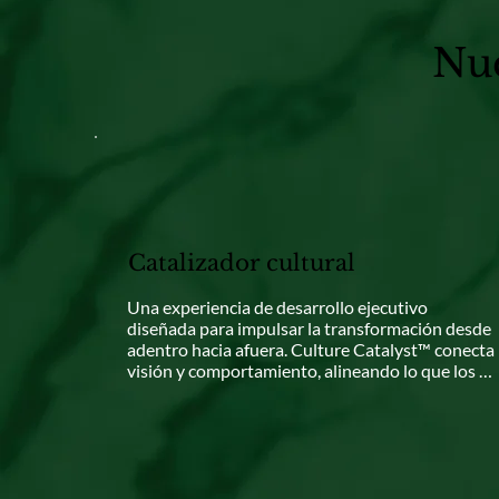
Nu
Catalizador cultural
Una experiencia de desarrollo ejecutivo 
diseñada para impulsar la transformación desde 
adentro hacia afuera. Culture Catalyst™ conecta 
visión y comportamiento, alineando lo que los 
líderes creen, dicen y hacen para crear 
organizaciones centradas en las personas donde 
la excelencia en el servicio se vuelve instintiva. A 
través de la reflexión guiada, el coaching 
ejecutivo y herramientas de alineación cultural, 
esta experiencia reaviva el propósito, profundiza 