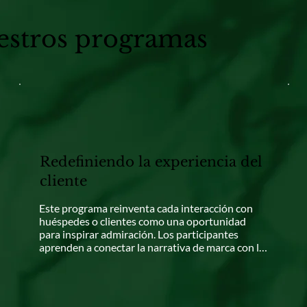
estros programas
Redefiniendo la experiencia del
cliente
Este programa reinventa cada interacción con 
huéspedes o clientes como una oportunidad 
para inspirar admiración. Los participantes 
aprenden a conectar la narrativa de marca con la 
precisión operativa, transformando los 
momentos de contacto cotidianos en momentos 
inolvidables. Al fomentar la empatía, la 
creatividad y la consistencia, los equipos cultivan 