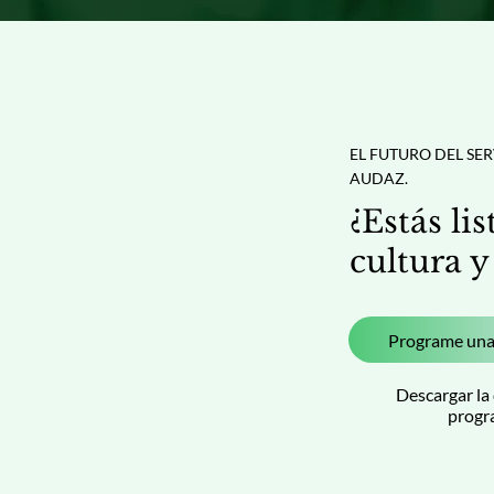
experiencias que perduran mucho después de la 
transacción, fomentando la lealtad, la 
recomendación y la conexión emocional con la 
marca.
EL FUTURO DEL SE
AUDAZ.
¿Estás li
cultura y
Programe una
Descargar la 
progr