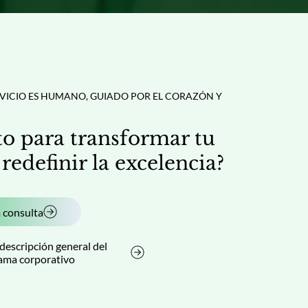
específicamente para fortalecer la resiliencia, 
impulsar la innovación y formar líderes que 
encarnan la sabiduría, la autenticidad y la 
valentía.
RVICIO ES HUMANO, GUIADO POR EL CORAZÓN Y
sto para transformar tu
 redefinir la excelencia?
 consulta
descripción general del
ama corporativo