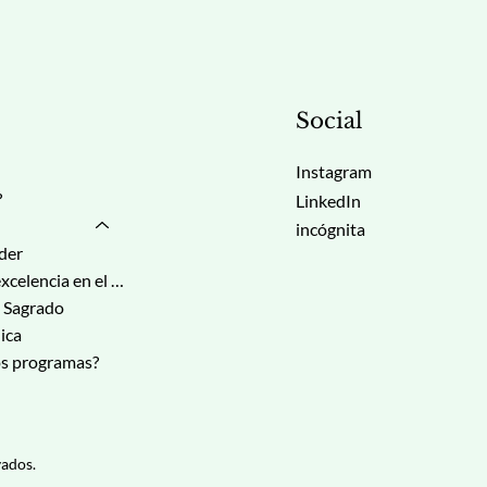
Social
Instagram
?
LinkedIn
incógnita
íder
El corazón de la excelencia en el servicio
 Sagrado
ica
os programas?
ados.